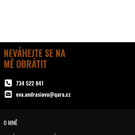
NEVÁHEJTE SE NA
MĚ OBRÁTIT
734 522 841
eva.andrasiova@qara.cz
O MNĚ