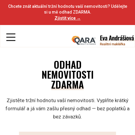
Chcete znát aktuální tržní hodnotu vaší nemovitosti? Udělejte
si u mě odhad ZDARMA.
Zjistit více →
ODHAD
NEMOVITOSTI
ZDARMA
Zjistěte tržní hodnotu vaší nemovitosti. Vyplňte krátký
formulář a já vám zašlu přesný odhad — bez poplatků a
bez závazků.